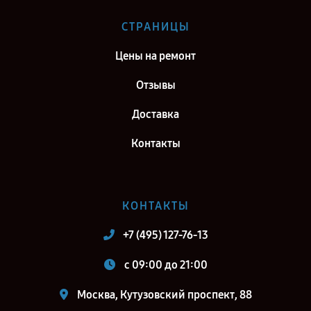
Ремонт тепловизионного бинокуляра Fortuna General 19S6 в г.
СТРАНИЦЫ
Самара
Цены на ремонт
Ремонт тепловизионного бинокуляра Fortuna General 19S6 в г.
Киров
Отзывы
Ремонт тепловизионного бинокуляра Fortuna General 19S6 в г.
Доставка
Санкт-Петербург
Контакты
КОНТАКТЫ
+7 (495) 127-76-13
c 09:00 до 21:00
Москва, Кутузовский проспект, 88