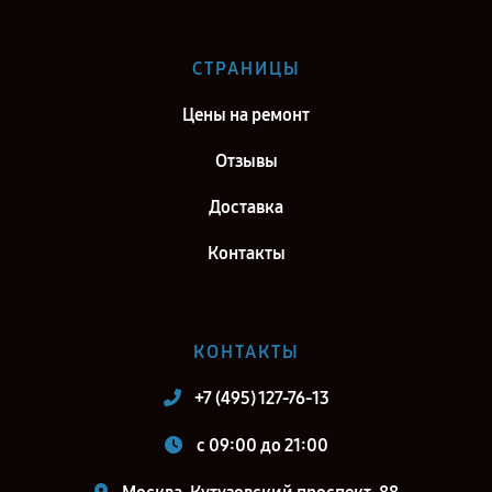
Саратов
Ремонт тепловизионного бинокуляра Fortuna General 40S3 в г.
СТРАНИЦЫ
Самара
Цены на ремонт
Ремонт тепловизионного бинокуляра Fortuna General 40S3 в г.
Киров
Отзывы
Ремонт тепловизионного бинокуляра Fortuna General 40S3 в г.
Доставка
Санкт-Петербург
Контакты
КОНТАКТЫ
+7 (495) 127-76-13
c 09:00 до 21:00