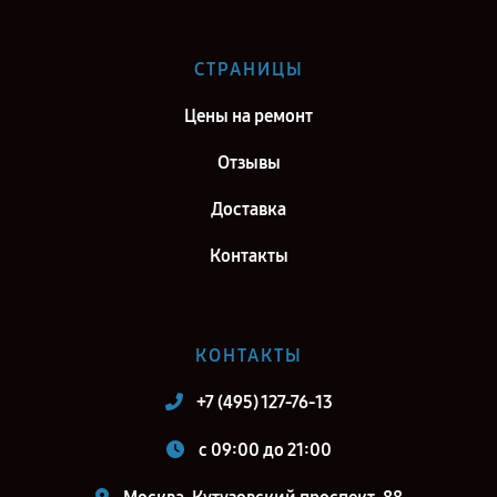
Саратов
Ремонт тепловизионного бинокуляра Fortuna General 40S6 в г.
СТРАНИЦЫ
Самара
Цены на ремонт
Ремонт тепловизионного бинокуляра Fortuna General 40S6 в г.
Киров
Отзывы
Ремонт тепловизионного бинокуляра Fortuna General 40S6 в г.
Доставка
Санкт-Петербург
Контакты
КОНТАКТЫ
+7 (495) 127-76-13
c 09:00 до 21:00