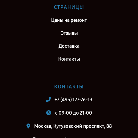
Ремонт тепловизионного бинокуляра Fortuna General 50S3 в г.
СТРАНИЦЫ
Самара
Цены на ремонт
Ремонт тепловизионного бинокуляра Fortuna General 50S3 в г.
Киров
Отзывы
Ремонт тепловизионного бинокуляра Fortuna General 50S3 в г.
Доставка
Санкт-Петербург
Контакты
КОНТАКТЫ
+7 (495) 127-76-13
c 09:00 до 21:00
Москва, Кутузовский проспект, 88