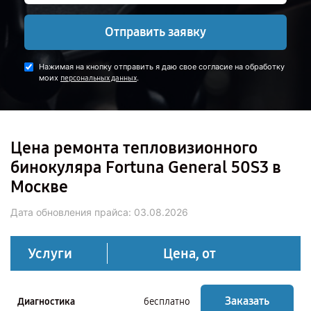
Отправить заявку
Нажимая на кнопку отправить я даю свое согласие на обработку
моих
.
персональных данных
Цена ремонта тепловизионного
бинокуляра Fortuna General 50S3 в
Москве
Дата обновления прайса:
03.08.2026
Услуги
Цена, от
Заказать
Диагностика
бесплатно