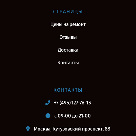
Ремонт тепловизионного прицела Fortuna General 19M3 в г.
СТРАНИЦЫ
Самара
Цены на ремонт
Ремонт тепловизионного прицела Fortuna General 19M3 в г. Киров
Ремонт тепловизионного прицела Fortuna General 19M3 в г. Санкт-
Отзывы
Петербург
Доставка
Контакты
КОНТАКТЫ
+7 (495) 127-76-13
c 09:00 до 21:00
Москва, Кутузовский проспект, 88