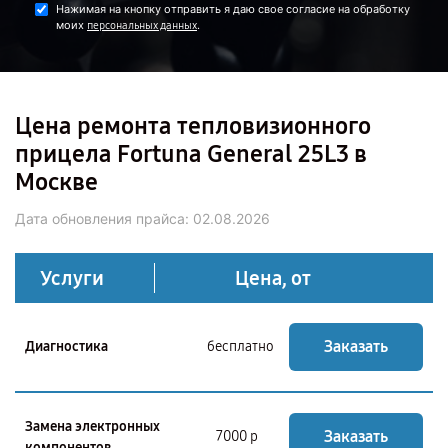
Нажимая на кнопку отправить я даю свое согласие на обработку
моих
.
персональных данных
Цена ремонта тепловизионного
прицела Fortuna General 25L3 в
Москве
Дата обновления прайса:
02.08.2026
Услуги
Цена, от
Заказать
Диагностика
бесплатно
Замена электронных
Заказать
7000 р
компонентов