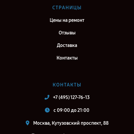
Ремонт тепловизионного прицела Fortuna General One LRF 3XL в г.
СТРАНИЦЫ
Самара
Цены на ремонт
Ремонт тепловизионного прицела Fortuna General One LRF 3XL в г.
Киров
Отзывы
Ремонт тепловизионного прицела Fortuna General One LRF 3XL в г.
Доставка
Санкт-Петербург
Контакты
КОНТАКТЫ
+7 (495) 127-76-13
c 09:00 до 21:00
Москва, Кутузовский проспект, 88