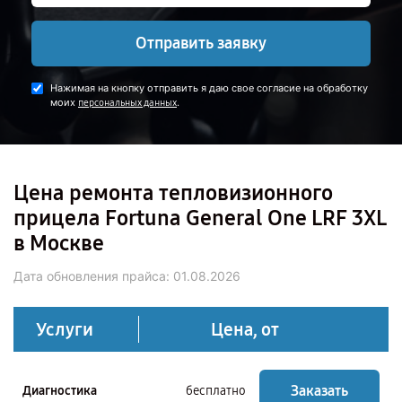
Отправить заявку
Нажимая на кнопку отправить я даю свое согласие на обработку
моих
.
персональных данных
Цена ремонта тепловизионного
прицела Fortuna General One LRF 3XL
в Москве
Дата обновления прайса:
01.08.2026
Услуги
Цена, от
Заказать
Диагностика
бесплатно